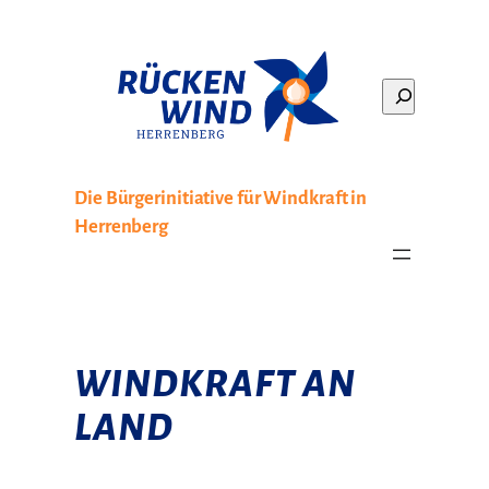
Zum
Inhalt
springen
Search
Die Bürgerinitiative für Windkraft in
Herrenberg
WINDKRAFT AN
LAND