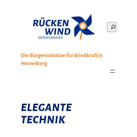
Zum
Inhalt
springen
Search
Die Bürgerinitiative für Windkraft in
Herrenberg
ELEGANTE
TECHNIK