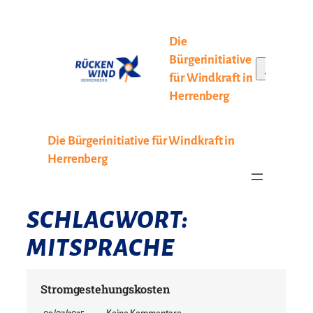
Zum
Inhalt
Die
springen
Bürgerinitiative
Search
für Windkraft in
Herrenberg
Die Bürgerinitiative für Windkraft in
Herrenberg
SCHLAGWORT:
MITSPRACHE
Stromgestehungskosten