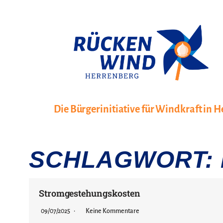
Zum
Inhalt
springen
Die Bürgerinitiative für Windkraft in 
SCHLAGWORT:
Stromgestehungskosten
09/07/2025
Keine Kommentare